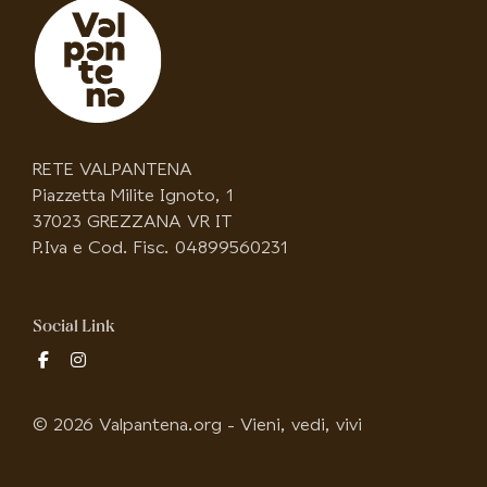
RETE VALPANTENA
Piazzetta Milite Ignoto, 1
37023 GREZZANA VR IT
P.Iva e Cod. Fisc. 04899560231
Social Link
fab
fab
fa-
fa-
facebook-
instagram
© 2026 Valpantena.org - Vieni, vedi, vivi
f