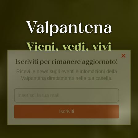
×
Iscriviti per rimanere aggiornato!
Valpantena
Ricevi le news sugli eventi e infomazioni della
Valpantena direttamente nella tua casella.
Vieni,
vedi,
vivi
Iscriviti