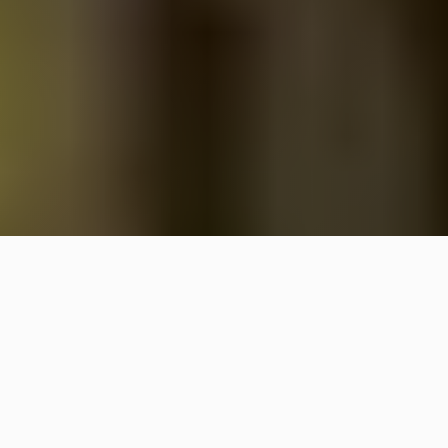
Benvenuto in
Valpantena!
Un’esperienza nella Valle degli Dei.