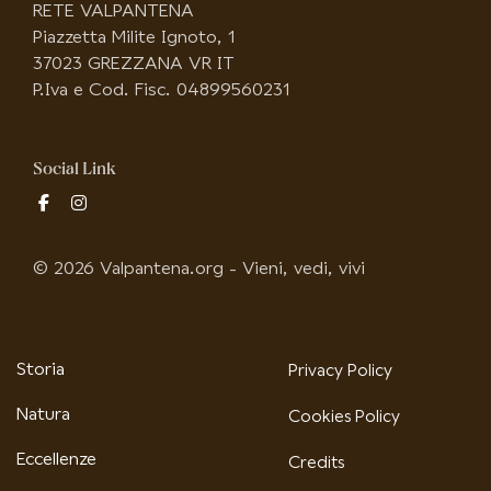
RETE VALPANTENA
Piazzetta Milite Ignoto, 1
37023 GREZZANA VR IT
P.Iva e Cod. Fisc. 04899560231
Social Link
fab
fab
fa-
fa-
facebook-
instagram
© 2026 Valpantena.org - Vieni, vedi, vivi
f
Storia
Privacy Policy
Natura
Cookies Policy
Eccellenze
Credits