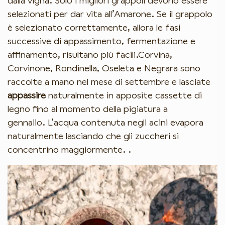
dalla vigna. Solo i migliori grappoli devono essere
selezionati per dar vita all’Amarone. Se il grappolo
è selezionato correttamente, allora le fasi
Iscriviti per rimanere aggiornato!
successive di appassimento, fermentazione e
affinamento, risultano più facili.Corvina,
Ricevi le news sugli eventi e infomazioni della
Corvinone, Rondinella, Oseleta e Negrara sono
Valpantena direttamente nella tua casella.
raccolte a mano nel mese di settembre e lasciate
appassire
naturalmente in apposite cassette di
legno fino al momento della pigiatura a
gennaiio. L’acqua contenuta negli acini evapora
Iscriviti
naturalmente lasciando che gli zuccheri si
concentrino maggiormente. .