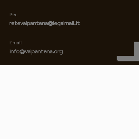
Pec
retevalpantena@legalmail.it
Email
info@valpantena.org