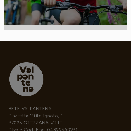
RETE VALPANTENA
Piazzetta Milite Ignoto, 1
37023 GREZZANA VR IT
P.Iva e Cod. Fisc. 04899560231