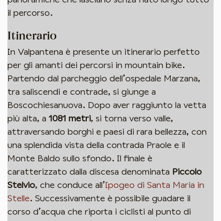
il percorso.
Itinerario
In Valpantena è presente un itinerario perfetto
per gli amanti dei percorsi in mountain bike.
Partendo dal parcheggio dell’ospedale Marzana,
tra saliscendi e contrade, si giunge a
Boscochiesanuova. Dopo aver raggiunto la vetta
più alta, a
1081 metri
, si torna verso valle,
Iscriviti per rimanere aggiornato!
attraversando borghi e paesi di rara bellezza, con
una splendida vista della contrada Praole e il
Ricevi le news sugli eventi e infomazioni della
Valpantena direttamente nella tua casella.
Monte Baldo sullo sfondo. Il finale è
caratterizzato dalla discesa denominata
Piccolo
Stelvio
, che conduce all’
Ipogeo di Santa Maria in
Stelle
. Successivamente è possibile guadare il
Iscriviti
corso d’acqua che riporta i ciclisti al punto di