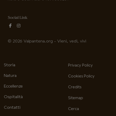
Social Link
fab
fab
fa-
fa-
facebook-
instagram
© 2026 Valpantena.org - Vieni, vedi, vivi
f
Storia
Privacy Policy
Natura
Cookies Policy
Eccellenze
Credits
Ospitalità
Sitemap
Contatti
Cerca