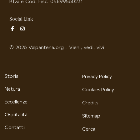
P.Iva e Cod. Fisc. 04899560231
Social Link
fab
fab
fa-
fa-
facebook-
instagram
© 2026 Valpantena.org - Vieni, vedi, vivi
f
Storia
Privacy Policy
Natura
Cookies Policy
Eccellenze
Credits
Ospitalità
Sitemap
Contatti
Cerca