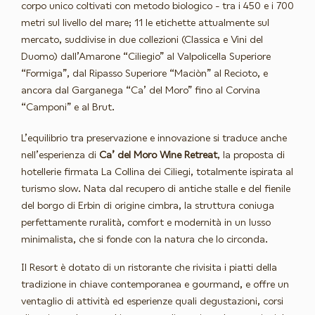
corpo unico coltivati con metodo biologico - tra i 450 e i 700
metri sul livello del mare; 11 le etichette attualmente sul
mercato, suddivise in due collezioni (Classica e Vini del
Duomo) dall’Amarone “Ciliegio” al Valpolicella Superiore
“Formiga”, dal Ripasso Superiore “Maciòn” al Recioto, e
ancora dal Garganega “Ca’ del Moro” fino al Corvina
“Camponi” e al Brut.
L’equilibrio tra preservazione e innovazione si traduce anche
nell’esperienza di
Ca’ del Moro Wine Retreat
, la proposta di
hotellerie firmata La Collina dei Ciliegi, totalmente ispirata al
turismo slow. Nata dal recupero di antiche stalle e del fienile
del borgo di Erbin di origine cimbra, la struttura coniuga
perfettamente ruralità, comfort e modernità in un lusso
minimalista, che si fonde con la natura che lo circonda.
Il Resort è dotato di un ristorante che rivisita i piatti della
tradizione in chiave contemporanea e gourmand, e offre un
ventaglio di attività ed esperienze quali degustazioni, corsi