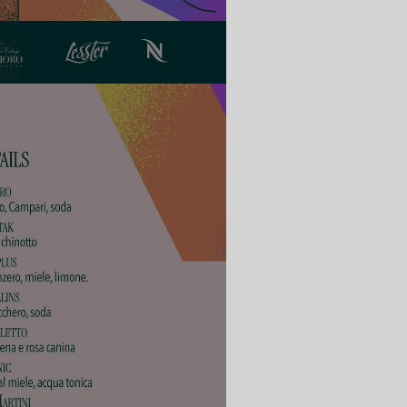
Iscriviti per rimanere aggiornato!
Ricevi le news sugli eventi e infomazioni della
Valpantena direttamente nella tua casella.
Iscriviti