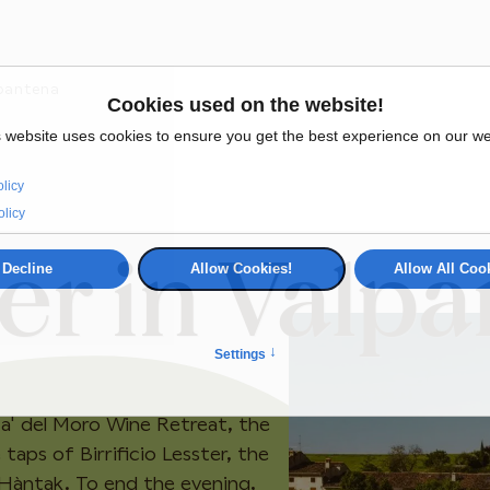
pantena
 in Valpa
a' del Moro Wine Retreat, the
e taps of Birrificio Lesster, the
 Hàntak. To end the evening,