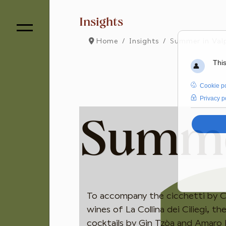
Insights
Home
Insights
Summer in Val
Summer
To accompany the cicchetti by C
wines of La Collina dei Ciliegi, th
cocktails by Gin Tzòa and Amaro