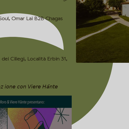
Soul, Omar Lai B2B Chagas
dei Ciliegi, Località Erbin 31,
𝘢𝘻 𝘪𝘰𝘯𝘦 𝘤𝘰𝘯 𝘝𝘪𝘦𝘳𝘦 𝘏𝘢̈𝘯𝘵𝘦