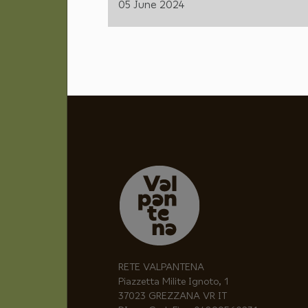
05 June 2024
RETE VALPANTENA
Piazzetta Milite Ignoto, 1
37023 GREZZANA VR IT