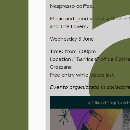
Nespresso coffee.
Music and good vibes by Double 
and The Lovers.
Wednesday 5 June
Time: from 7.00pm
Location: “Barricaia” of La Collina 
Grezzana
Free entry while places last
𝘌𝘷𝘦𝘯𝘵𝘰 𝘰𝘳𝘨𝘢𝘯𝘪𝘻𝘻𝘢𝘵𝘰 𝘪𝘯 𝘤𝘰𝘭𝘭𝘢𝘣𝘰𝘳